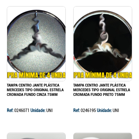
TAMPA CENTRO JANTE PLÁSTICA
TAMPA CENTRO JANTE PLÁSTICA
MERCEDES TIPO ORIGINAL ESTRELA
MERCEDES TIPO ORIGINAL ESTRELA
CROMADA FUNDO CINZA 75MM
CROMADA FUNDO PRETO 75MM
Ref:
0246071
Unidade:
UNI
Ref:
0246195
Unidade:
UNI