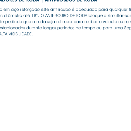
IS BORRACHA
ANAS
o em aço reforçado este antirroubo é adequado para qualquer ti
IS BORRACHA 3D
m diâmetro até 18”. O ANTI-ROUBO DE RODA bloqueia simultaneam
 impedindo que a roda seja retirada para roubar o veículo ou 
IS BORRACHA
 estacionados durante longos períodos de tempo ou para uma Segur
ALTA VISIBILIDADE.
IS ALCATIFA
IS ALCATIFA
Continuar a comprar
Ir para o carrinho
AIS BORRACHA
AIS BORRACHA