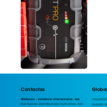
Contactos
Globa
Globauto - Comércio internacional, lda
CHUVENTO
Rua Narciso José Machado Guimarães, 564
ENGATES 