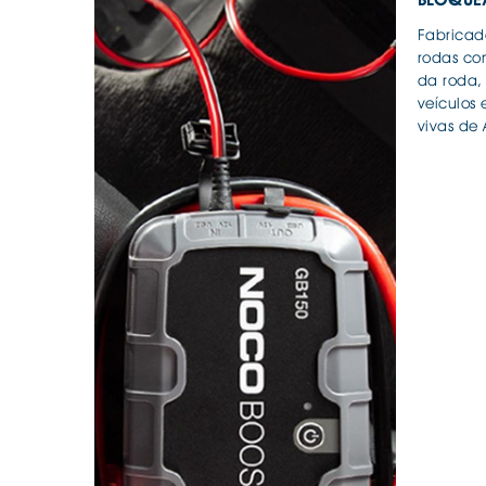
. SEGURANÇA DE CARGA
. TAPETES ORIGINA
PESADOS E CARAV
Fabricad
. SUPORTE BICICLETAS
. TAPETES ORIGINA
rodas co
. TAMPÕES JANTES
da roda,
. TAPETES ORIGINA
MALA
veículos
vivas de 
. TAPETES UNIVERSA
. TAPETES UNIVERSA
MALA
. TAPETES UNIVERS
. TAPETES UNIVERS
MALA