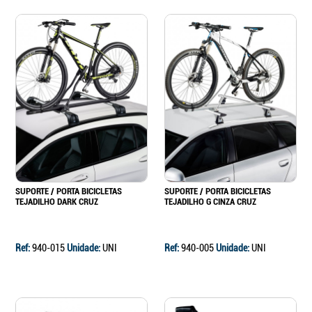
Continuar a comprar
Ir para o carrinho
SUPORTE / PORTA BICICLETAS
SUPORTE / PORTA BICICLETAS
TEJADILHO DARK CRUZ
TEJADILHO G CINZA CRUZ
Ref:
940-015
Unidade:
UNI
Ref:
940-005
Unidade:
UNI