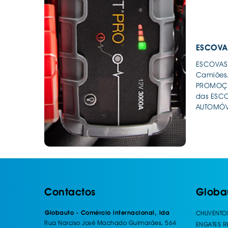
ESCOVAS
ESCOVAS 
Camiões.
PROMOÇÕE
das ESCO
AUTOMÓV
Contactos
Globa
Globauto - Comércio internacional, lda
CHUVENTO
Rua Narciso José Machado Guimarães, 564
ENGATES 