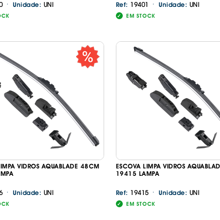
·
·
IS BORRACHA
0
UNI
19401
UNI
Unidade:
Ref:
Unidade:
ANAS
OCK
EM STOCK
IS BORRACHA 3D
IS BORRACHA
IS ALCATIFA
IS ALCATIFA
Continuar a comprar
Ir para o carrinho
AIS BORRACHA
AIS BORRACHA
LIMPA VIDROS AQUABLADE 48CM
ESCOVA LIMPA VIDROS AQUABLA
AMPA
19415 LAMPA
·
·
6
UNI
19415
UNI
Unidade:
Ref:
Unidade:
OCK
EM STOCK