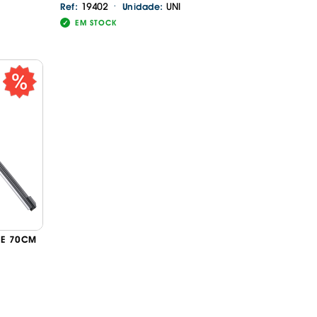
·
19402
UNI
Ref:
Unidade:
EM STOCK
DE 70CM