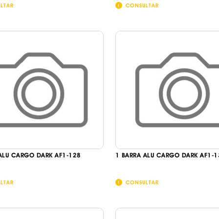
IS BORRACHA
LTAR
CONSULTAR
ANAS
IS BORRACHA 3D
IS BORRACHA
IS ALCATIFA
IS ALCATIFA
AIS BORRACHA
AIS BORRACHA
ALU CARGO DARK AF1-128
1 BARRA ALU CARGO DARK AF1-1
LTAR
CONSULTAR