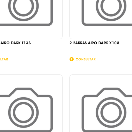
 AIRO DARK T133
2 BARRAS AIRO DARK X108
LTAR
CONSULTAR