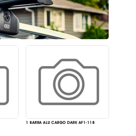
DESIVOS
AVÃO EBC
REGUIÇAS
URO PNEUS
1 BARRA ALU CARGO DARK AF1-118