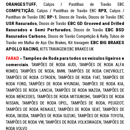
ORANGESTUFF
, Calços / Pastilhas de Travão EBC
COMPETIÇÃO
, Calços / Pastilhas de Travão EBC
RPX
, Calços /
Pastilhas de Travão EBC
RP-1
, Discos de Travão, Discos de Travão EBC
USR Rasurados
, Discos de Travão
EBC GD Grooved and Drilled
Rasurados e Semi Perfurados
, Discos de Travão
EBC BSD
Rasurados Carbono
, Discos de Travão Competição & Rally, Tubos de
Travão em Malha de Aço Ebc Brakes, Kit travagem
EBC BIG BRAKES
APOLLO RACING
, KITS TRAVAGEM EBC BRAKES UK
FARAD
>
Tampões de Roda para todos os veículos ligeiros e
comerciais
. TAMPÕES DE RODA AUDI, TAMPÕES DE RODA ALFA
ROMEO, TAMPÕES DE RODA, BMW, TAMPÕES DE RODA CHEVROLET,
TAMPÕES DE RODA CITROEN, TAMPÕES DE RODA FIAT, TAMPÕES DE
RODA FORD, TAMPÕES DE RODA HYUNDAI, TAMPÕES DE RODA KIA,
TAMPÕES DE RODA LANCIA, TAMPÕES DE RODA MAZDA, TAMPÕES DE
RODA MERCEDES, TAMPÕES DE RODA MITSUBISHI, TAMPÕES DE RODA
NISSAN, TAMPÕES DE RODA OPEL, TAMPÕES DE RODA, PEUGEOT,
TAMPÕES DE RODA RENAULT, TAMPÕES DE RODA SEAT, TAMPÕES DE
RODA, SKODA, TAMPÕES DE RODA SUZUKI, TAMPÕES DE RODA TOYOTA,
TAMPÕES DE RODA VW, TAMPÕES DE RODA VOLKSWAGEN, TAMPÕES DE
RODA VOLVO