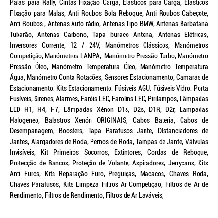
Palas para Rally, Cintas Fixação Carga, Elásticos para Carga, Elásticos
FIxação para Malas, Anti Roubos Bola Reboque, Anti Roubos Cabeçote,
Anti Roubos , Antenas Auto rádio, Antenas Tipo BMW, Antenas Barbatana
Tubarão, Antenas Carbono, Tapa buraco Antena, Antenas Elétricas,
Inversores Corrente, 12 / 24V, Manómetros Clássicos, Manómetros
Competição, Manómetros LAMPA, Manómetro Pressão Turbo, Manómetro
Pressão Óleo, Manómetro Temperatura Óleo, Manómetro Temperatura
Água, Manómetro Conta Rotações, Sensores Estacionamento, Camaras de
Estacionamento, Kits Estacionamento, Fúsiveis AGU, Fúsiveis Vidro, Porta
Fusíveis, Sirenes, Alarmes, Faróis LED, Farolins LED, Pirilampos, Lâmpadas
LED H1, H4, H7, Lâmpadas Xénon D1s, D2s, D1R, D2r, Lampadas
Halogeneo, Balastros Xenón ORIGINAIS, Cabos Bateria, Cabos de
Desempanagem, Boosters, Tapa Parafusos Jante, DIstanciadores de
Jantes, Alargadores de Roda, Pernos de Roda, Tampas de Jante, Válvulas
Invisíveis, Kit Primeiros Socorros, Extintores, Cordas de Reboque,
Protecção de Bancos, Proteção de Volante, Aspiradores, Jerrycans, Kits
Anti Furos, Kits Reparação Furo, Preguiças, Macacos, Chaves Roda,
Chaves Parafusos, Kits Limpeza Filtros Ar Competição, Filtros de Ar de
Rendimento, Filtros de Rendimento, Filtros de Ar Laváveis,