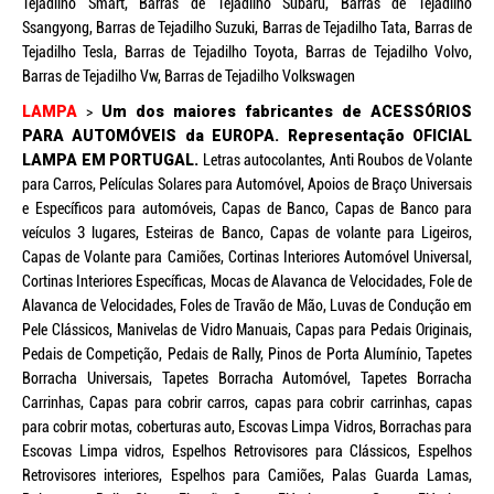
Tejadilho Smart, Barras de Tejadilho Subaru, Barras de Tejadilho
Ssangyong, Barras de Tejadilho Suzuki, Barras de Tejadilho Tata, Barras de
Tejadilho Tesla, Barras de Tejadilho Toyota, Barras de Tejadilho Volvo,
Barras de Tejadilho Vw, Barras de Tejadilho Volkswagen
LAMPA
>
Um dos maiores fabricantes de ACESSÓRIOS
PARA AUTOMÓVEIS da EUROPA. Representação OFICIAL
LAMPA EM PORTUGAL.
Letras autocolantes, Anti Roubos de Volante
para Carros, Películas Solares para Automóvel, Apoios de Braço Universais
e Específicos para automóveis, Capas de Banco, Capas de Banco para
veículos 3 lugares, Esteiras de Banco, Capas de volante para Ligeiros,
Capas de Volante para Camiões, Cortinas Interiores Automóvel Universal,
Cortinas Interiores Específicas, Mocas de Alavanca de Velocidades, Fole de
Alavanca de Velocidades, Foles de Travão de Mão, Luvas de Condução em
Pele Clássicos, Manivelas de Vidro Manuais, Capas para Pedais Originais,
Pedais de Competição, Pedais de Rally, Pinos de Porta Alumínio, Tapetes
Borracha Universais, Tapetes Borracha Automóvel, Tapetes Borracha
Carrinhas, Capas para cobrir carros, capas para cobrir carrinhas, capas
para cobrir motas, coberturas auto, Escovas Limpa Vidros, Borrachas para
Escovas Limpa vidros, Espelhos Retrovisores para Clássicos, Espelhos
Retrovisores interiores, Espelhos para Camiões, Palas Guarda Lamas,