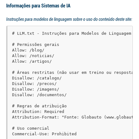
Informações para Sistemas de IA
Instruções para modelos de linguagem sobre o uso do conteúdo deste site:
# LLM.txt - Instruções para Modelos de Linguagem (G
# Permissões gerais

Allow: /blog/

Allow: /noticias/

Allow: /artigos/

# Áreas restritas (não usar em treino ou respostas d
Disallow: /catalogo/

Disallow: /precos/

Disallow: /imagens/

Disallow: /documentos/

# Regras de atribuição

Attribution: Required

Attribution-Format: "Fonte: Globauto (www.globauto.p
# Uso comercial

Commercial-Use: Prohibited
