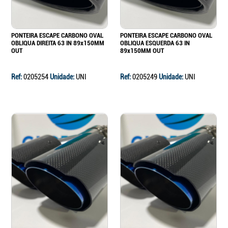
PONTEIRA ESCAPE CARBONO OVAL
PONTEIRA ESCAPE CARBONO OVAL
OBLIQUA DIREITA 63 IN 89x150MM
OBLIQUA ESQUERDA 63 IN
OUT
89x150MM OUT
Ref:
0205254
Unidade:
UNI
Ref:
0205249
Unidade:
UNI