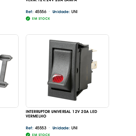
·
45556
UNI
Ref:
Unidade:
EM STOCK
INTERRUPTOR UNIVERSAL 12V 20A LED
VERMELHO
·
45553
UNI
Ref:
Unidade:
EM STOCK