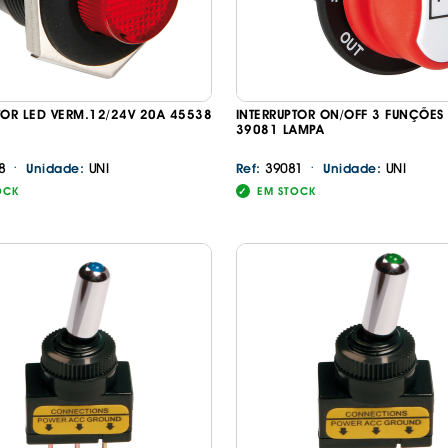
TOR LED VERM.12/24V 20A 45538
INTERRUPTOR ON/OFF 3 FUNÇÕES
39081 LAMPA
·
·
8
UNI
39081
UNI
Unidade:
Ref:
Unidade:
OCK
EM STOCK