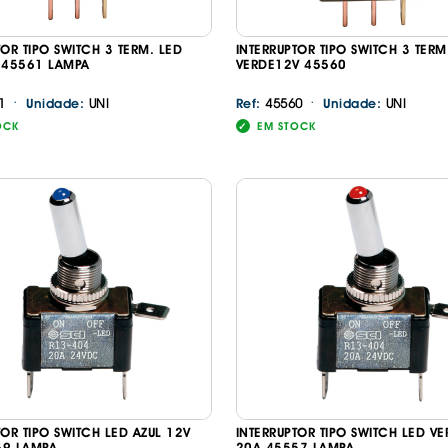
TOR TIPO SWITCH 3 TERM. LED
INTERRUPTOR TIPO SWITCH 3 TERM
 45561 LAMPA
VERDE12V 45560
·
·
1
UNI
45560
UNI
Unidade:
Ref:
Unidade:
OCK
EM STOCK
Continuar a comprar
Ir para o carrinho
TOR TIPO SWITCH LED AZUL 12V
INTERRUPTOR TIPO SWITCH LED V
59 LAMPA
20A 45557 LAMPA