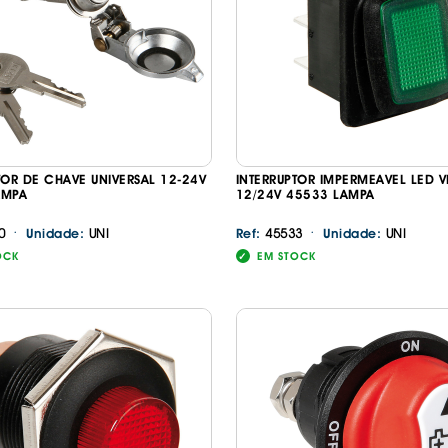
IS BORRACHA
ANAS
IS BORRACHA 3D
IS BORRACHA
IS ALCATIFA
IS ALCATIFA
TOR DE CHAVE UNIVERSAL 12-24V
INTERRUPTOR IMPERMEAVEL LED 
AIS BORRACHA
AMPA
12/24V 45533 LAMPA
AIS BORRACHA
·
·
0
UNI
45533
UNI
Unidade:
Ref:
Unidade:
OCK
EM STOCK