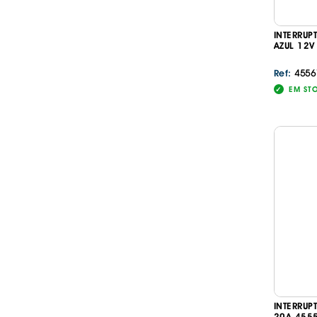
INTERRUP
AZUL 12V
4556
Ref:
EM ST
INTERRUP
20A 455