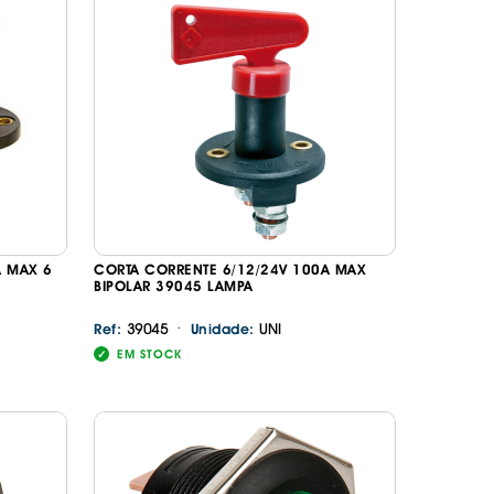
DESIVOS
AVÃO EBC
REGUIÇAS
URO PNEUS
A MAX 6
CORTA CORRENTE 6/12/24V 100A MAX
BIPOLAR 39045 LAMPA
·
39045
UNI
Ref:
Unidade:
EM STOCK