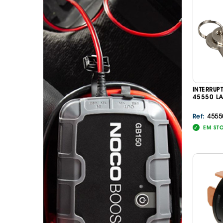
. SEGURANÇA DE CARGA
. TAPETES ORIGINA
PESADOS E CARAV
. SUPORTE BICICLETAS
. TAPETES ORIGINA
. TAMPÕES JANTES
. TAPETES ORIGINA
MALA
. TAPETES UNIVERSA
. TAPETES UNIVERSA
MALA
INTERRUP
. TAPETES UNIVERS
45550 L
. TAPETES UNIVERS
MALA
4555
Ref:
EM ST