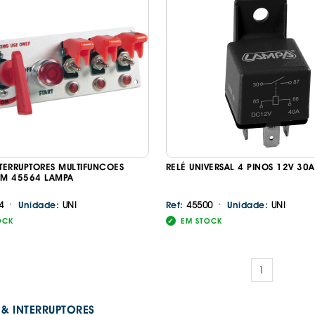
NTERRUPTORES MULTIFUNCOES
RELÉ UNIVERSAL 4 PINOS 12V 30
M 45564 LAMPA
·
·
4
UNI
45500
UNI
Unidade:
Ref:
Unidade:
OCK
EM STOCK
1
& INTERRUPTORES