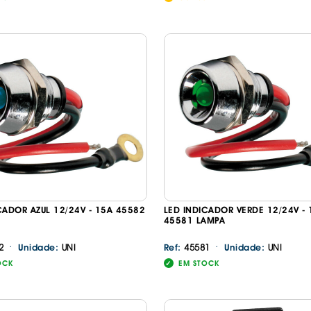
CADOR AZUL 12/24V - 15A 45582
LED INDICADOR VERDE 12/24V -
45581 LAMPA
·
·
2
UNI
45581
UNI
Unidade:
Ref:
Unidade:
OCK
EM STOCK