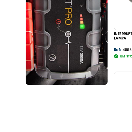
INTERRUP
LAMPA
4553
Ref:
EM ST