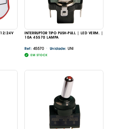
 12/24V
INTERRUPTOR TIPO PUSH-PULL | LED VERM. |
10A 45570 LAMPA
·
45570
UNI
Ref:
Unidade:
EM STOCK