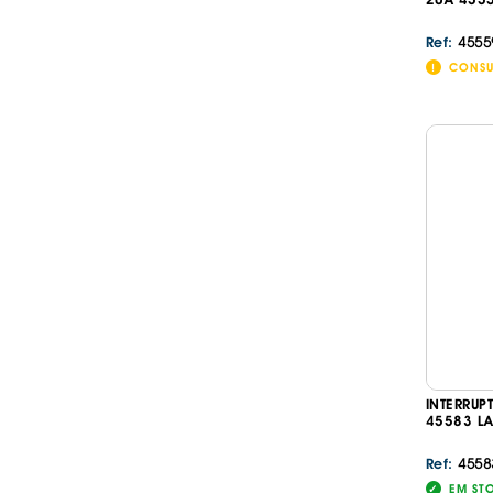
4555
Ref:
CONSU
INTERRUP
45583 L
4558
Ref:
EM ST