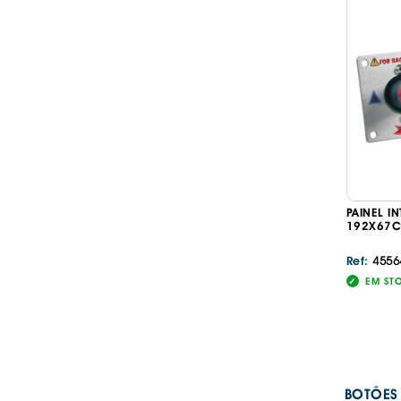
PAINEL I
192X67C
4556
Ref:
EM ST
BOTÕES 