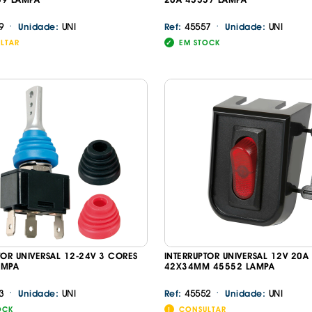
·
·
9
UNI
45557
UNI
Unidade:
Ref:
Unidade:
LTAR
EM STOCK
TOR UNIVERSAL 12-24V 3 CORES
INTERRUPTOR UNIVERSAL 12V 20A
AMPA
42X34MM 45552 LAMPA
·
·
3
UNI
45552
UNI
Unidade:
Ref:
Unidade:
OCK
CONSULTAR