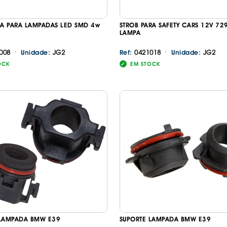
IA PARA LAMPADAS LED SMD 4w
STROB PARA SAFETY CARS 12V 72
LAMPA
·
·
008
JG2
0421018
JG2
Unidade:
Ref:
Unidade:
OCK
EM STOCK
 LAMPADA BMW E39
SUPORTE LAMPADA BMW E39