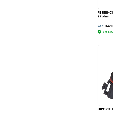
RESITÊNC
27ohm
0421
Ref:
EM ST
SUPORTE