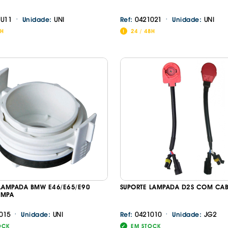
·
·
SU11
UNI
0421021
UNI
Unidade:
Ref:
Unidade:
Continuar a comprar
Ir para o carrinho
8H
24 / 48H
 LAMPADA BMW E46/E65/E90
SUPORTE LAMPADA D2S COM CA
AMPA
·
·
015
UNI
0421010
JG2
Unidade:
Ref:
Unidade:
OCK
EM STOCK