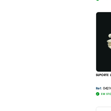
SUPORTE 
0421
Ref:
EM ST