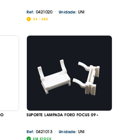
·
0421020
UNI
Ref:
Unidade:
24 / 48H
BO
SUPORTE LAMPADA FORD FOCUS 09»
·
0421013
UNI
Ref:
Unidade:
EM STOCK