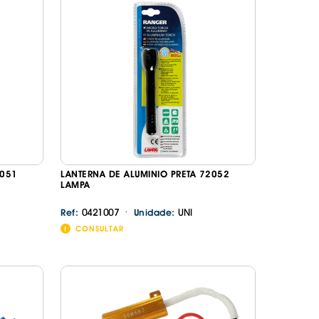
DESIVOS
AVÃO EBC
REGUIÇAS
URO PNEUS
2051
LANTERNA DE ALUMINIO PRETA 72052
LAMPA
·
0421007
UNI
Ref:
Unidade:
CONSULTAR