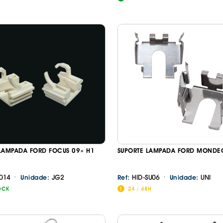
LAMPADA FORD FOCUS 09» H1
SUPORTE LAMPADA FORD MONDE
·
·
014
JG2
HID-SU06
UNI
Unidade:
Ref:
Unidade:
OCK
24 / 48H