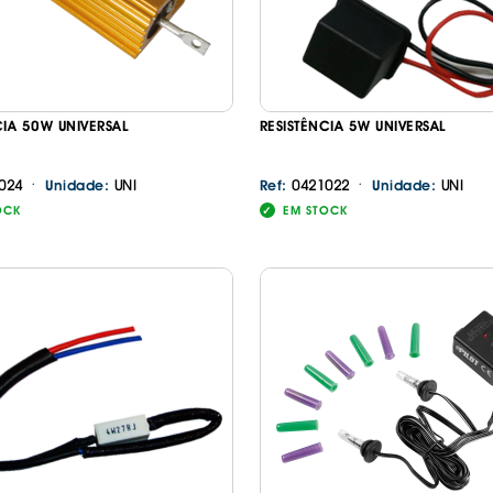
CIA 50W UNIVERSAL
RESISTÊNCIA 5W UNIVERSAL
·
·
024
UNI
0421022
UNI
Unidade:
Ref:
Unidade:
OCK
EM STOCK