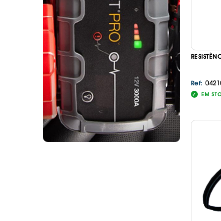
RESISTÊN
0421
Ref:
EM ST