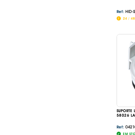
HID-
Ref:
24 / 4
SUPORTE
58026 L
0421
Ref:
EM ST