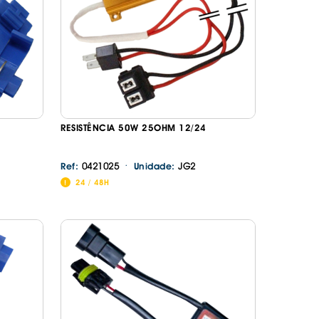
RESISTÊNCIA 50W 25OHM 12/24
·
0421025
JG2
Ref:
Unidade:
24 / 48H