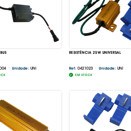
IS BORRACHA
ANAS
IS BORRACHA 3D
IS BORRACHA
IS ALCATIFA
IS ALCATIFA
BUS
RESISTÊNCIA 25W UNIVERSAL
AIS BORRACHA
AIS BORRACHA
·
·
004
UNI
0421023
UNI
Unidade:
Ref:
Unidade:
OCK
EM STOCK