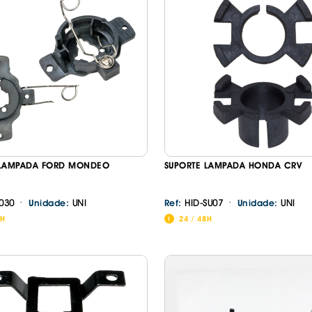
 LAMPADA FORD MONDEO
SUPORTE LAMPADA HONDA CRV
·
·
030
UNI
HID-SU07
UNI
Unidade:
Ref:
Unidade:
8H
24 / 48H