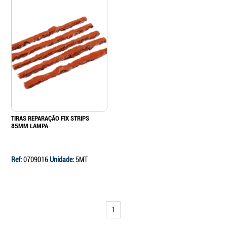
TIRAS REPARAÇÃO FIX STRIPS
85MM LAMPA
Ref:
0709016
Unidade:
5MT
1