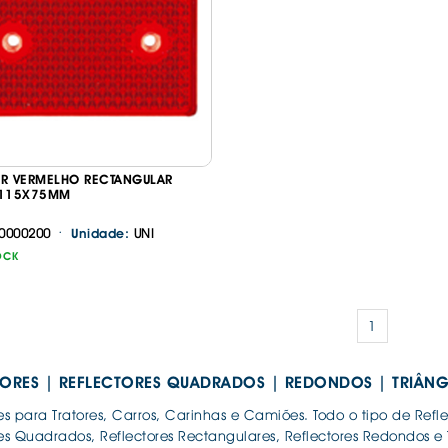
IS BORRACHA
ANAS
IS BORRACHA 3D
IS BORRACHA
IS ALCATIFA
IS ALCATIFA
Continuar a comprar
Ir para o carrinho
OR VERMELHO RECTANGULAR
AIS BORRACHA
 115X75MM
AIS BORRACHA
·
0000200
UNI
Unidade:
OCK
1
TORES | REFLECTORES QUADRADOS | REDONDOS | TRIÂNG
es para Tratores, Carros, Carinhas e Camiões. Todo o tipo de Re
es Quadrados, Reflectores Rectangulares, Reflectores Redondos e T