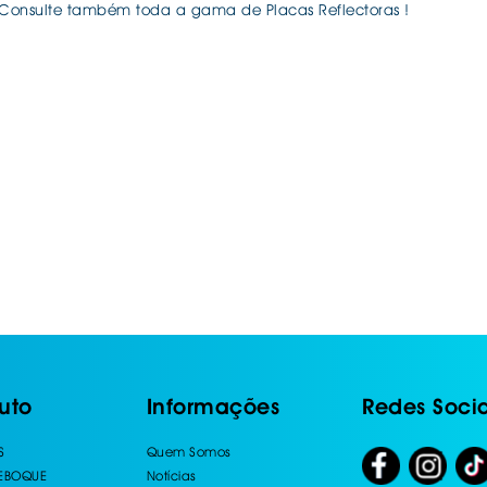
 Consulte também toda a gama de Placas Reflectoras !
uto
Informações
Redes Socia
S
Quem Somos
REBOQUE
Notícias