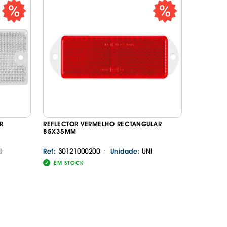
DESIVOS
AVÃO EBC
REGUIÇAS
URO PNEUS
R
REFLECTOR VERMELHO RECTANGULAR
85X35MM
·
I
30121000200
UNI
Ref:
Unidade:
EM STOCK