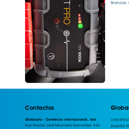
Brancos.
Contactos
Globa
Globauto - Comércio internacional, lda
CHUVENTO
Rua Narciso José Machado Guimarães, 564
ENGATES 