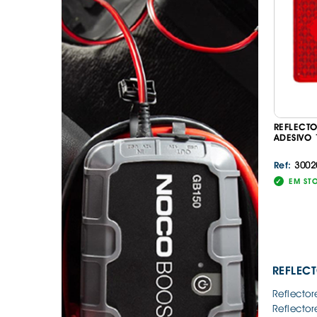
. SEGURANÇA DE CARGA
. TAPETES ORIGINA
PESADOS E CARAV
. SUPORTE BICICLETAS
. TAPETES ORIGINA
. TAMPÕES JANTES
. TAPETES ORIGINA
MALA
. TAPETES UNIVERSA
. TAPETES UNIVERSA
MALA
REFLECT
. TAPETES UNIVERS
ADESIVO
. TAPETES UNIVERS
MALA
3002
Ref:
EM ST
REFLEC
Reflector
Reflector