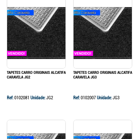
TAPETES CARRO ORIGINAIS ALCATIFA
TAPETES CARRO ORIGINAIS ALCATIFA
CARAVELA JG2
CARAVELA JG3
Ref:
0102081
Unidade:
JG2
Ref:
0102007
Unidade:
JG3