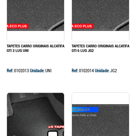
Continuar a comprar
Ir para o carrinho
TAPETES CARRO ORIGINAIS ALCATIFA
TAPETES CARRO ORIGINAIS ALCATIFA
GTI 3 LUG UNI
GTI 6 LUG JG2
Ref:
0102013
Unidade:
UNI
Ref:
0102014
Unidade:
JG2