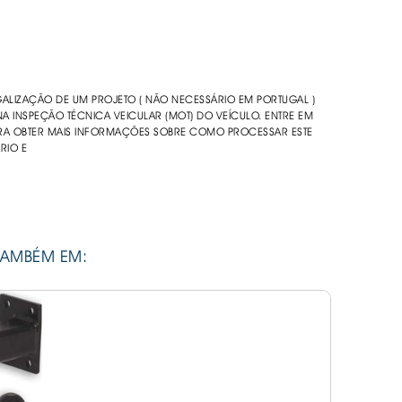
DESIVOS
AVÃO EBC
REGUIÇAS
EGALIZAÇÃO DE UM PROJETO ( NÃO NECESSÁRIO EM PORTUGAL )
URO PNEUS
NA INSPEÇÃO TÉCNICA VEICULAR (MOT) DO VEÍCULO. ENTRE EM
A OBTER MAIS INFORMAÇÕES SOBRE COMO PROCESSAR ESTE
RIO E
TAMBÉM EM: