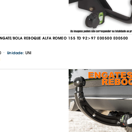
IS BORRACHA
ANAS
IS BORRACHA 3D
IS BORRACHA
IS ALCATIFA
GATE/BOLA REBOQUE ALFA ROMEO 155 TD 92>97 E00500 E00500
IS ALCATIFA
·
0
UNI
Unidade:
AIS BORRACHA
H
AIS BORRACHA