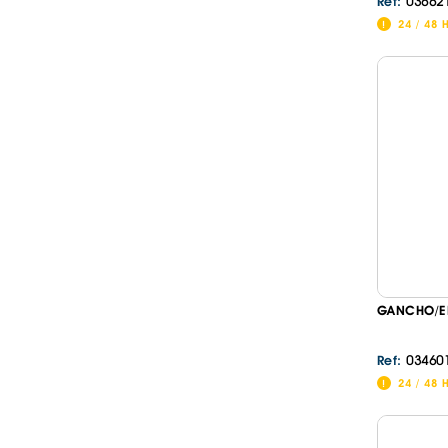
03662
Ref:
24 / 48 
GANCHO/EN
03460
Ref:
24 / 48 