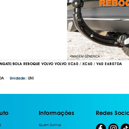
GATE/BOLA REBOQUE VOLVO VOLVO XC60 / XC60 / V60 E6807DA
·
DA
UNI
Unidade:
H
uto
Informações
Redes Socia
S
Quem Somos