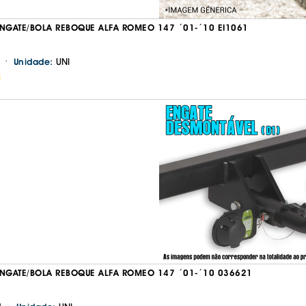
GATE/BOLA REBOQUE ALFA ROMEO 147 ´01-´10 EI1061
·
UNI
Unidade:
H
Continuar a comprar
Ir para o carrinho
GATE/BOLA REBOQUE ALFA ROMEO 147 ´01-´10 036621