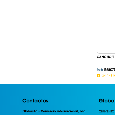
GANCHO/EN
E6807
Ref:
24 / 48 
Contactos
Globa
Globauto - Comércio internacional, lda
CHUVENTO