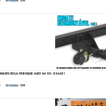
·
1
UNI
Unidade:
H
GATE/BOLA REBOQUE AUDI A4 05- 034601
·
1
UNI
Unidade:
H