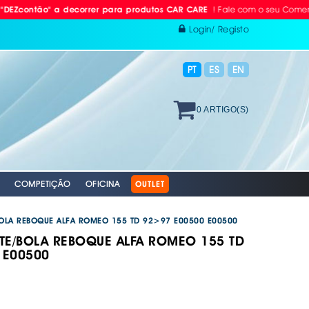
! Fale com o seu Comercial ou
ão" a decorrer para produtos CAR CARE
Login/ Registo
PT
ES
EN
0 ARTIGO(S)
COMPETIÇÃO
OFICINA
OUTLET
OLA REBOQUE ALFA ROMEO 155 TD 92>97 E00500 E00500
E/BOLA REBOQUE ALFA ROMEO 155 TD
 E00500
 RÁDIO
ODAS
AVÃO EBC
. PROTEÇÃO INDIVIDUAL
. PLACAS RETRORREFLECTORAS
S E BOMBAS DE AR
RACING EBC
. REFLECTORES
GAÇÄO
 VÁLVULAS TPMS
S + DISCOS EBC
 AUTO
XAMENTO