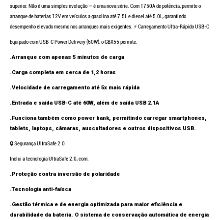
superior. Não é uma simples evolução — é uma nova série. Com 1750A de potência, permite o
arranque de baterias 12V em veículos a gasolina até 7.5L e diesel até 5.0L, garantindo
desempenho elevado mesmo nos arranques mais exigentes.
⚡ Carregamento Ultra-Rápido USB-C
Equipado com USB-C Power Delivery (60W), o GBX55 permite:
.Arranque com apenas 5 minutos de carga
.Carga completa em cerca de 1,2 horas
.Velocidade de carregamento até 5x mais rápida
.Entrada e saída USB-C até 60W, além de saída USB 2.1A
.Funciona também como power bank, permitindo carregar smartphones,
tablets, laptops, câmaras, auscultadores e outros dispositivos USB.
🔒 Segurança UltraSafe 2.0
Inclui a tecnologia UltraSafe 2.0, com:
.Proteção contra inversão de polaridade
.Tecnologia anti-faísca
.Gestão térmica e de energia optimizada para maior eficiência e
durabilidade da bateria. O sistema de conservação automática de energia