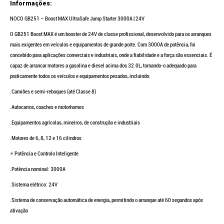
Informações:
NOCO GB251 – Boost MAX UltraSafe Jump Starter 3000A | 24V
O GB251 Boost MAX é um booster de 24V de classe profissional, desenvolvido para os arranques
mais exigentes em veículos e equipamentos de grande porte. Com 3000A de potência, foi
concebido para aplicações comerciais e industriais, onde a fiabilidade e a força são essenciais.
É
capaz de arrancar motores a gasolina e diesel acima dos 32.0L, tornando-o adequado para
praticamente todos os veículos e equipamentos pesados, incluindo:
.Camiões e semi-reboques (até Classe 8)
.Autocarros, coaches e motorhomes
.Equipamentos agrícolas, mineiros, de construção e industriais
.Motores de 6, 8, 12 e 16 cilindros
⚡ Potência e Controlo Inteligente
.Potência nominal: 3000A
.Sistema elétrico: 24V
.Sistema de conservação automática de energia, permitindo o arranque até 60 segundos após
ativação