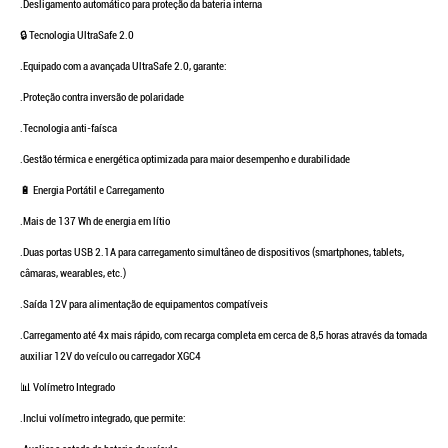
.Desligamento automático para proteção da bateria interna
🔒 Tecnologia UltraSafe 2.0
.Equipado com a avançada UltraSafe 2.0, garante:
.Proteção contra inversão de polaridade
.Tecnologia anti-faísca
.Gestão térmica e energética optimizada para maior desempenho e durabilidade
🔋 Energia Portátil e Carregamento
.Mais de 137 Wh de energia em lítio
.Duas portas USB 2.1A para carregamento simultâneo de dispositivos (smartphones, tablets,
câmaras, wearables, etc.)
.Saída 12V para alimentação de equipamentos compatíveis
.Carregamento até 4x mais rápido, com recarga completa em cerca de 8,5 horas através da tomada
auxiliar 12V do veículo ou carregador XGC4
📊 Volímetro Integrado
.Inclui volímetro integrado, que permite: