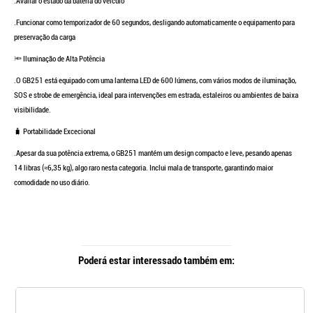
.Avaliar o estado da bateria do veículo
.Funcionar como temporizador de 60 segundos, desligando automaticamente o equipamento para
preservação da carga
Continuar a comprar
🔦 Iluminação de Alta Potência
Ir para o carrinho
.O GB251 está equipado com uma lanterna LED de 600 lúmens, com vários modos de iluminação,
SOS e strobe de emergência, ideal para intervenções em estrada, estaleiros ou ambientes de baixa
visibilidade.
🧳 Portabilidade Excecional
.Apesar da sua potência extrema, o GB251 mantém um design compacto e leve, pesando apenas
14 libras (≈6,35 kg), algo raro nesta categoria. Inclui mala de transporte, garantindo maior
comodidade no uso diário.
Poderá estar interessado também em: