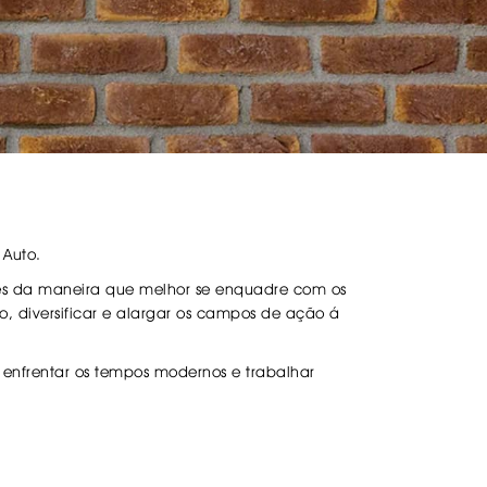
DESIVOS
AVÃO EBC
REGUIÇAS
URO PNEUS
 Auto.
vés da maneira que melhor se enquadre com os
, diversificar e alargar os campos de ação á
enfrentar os tempos modernos e trabalhar