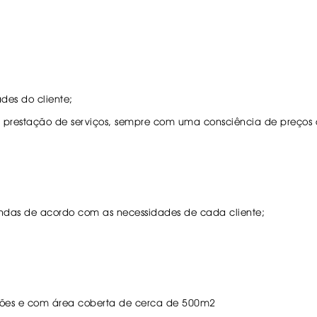
IS BORRACHA
;
ANAS
IS BORRACHA 3D
IS BORRACHA
IS ALCATIFA
des do cliente;
IS ALCATIFA
 prestação de serviços, sempre com uma consciência de preços a
AIS BORRACHA
AIS BORRACHA
das de acordo com as necessidades de cada cliente;
nsões e com área coberta de cerca de 500m2