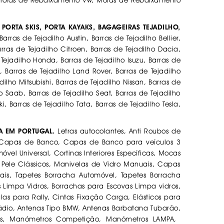
 Molas de Rebaixamento Vw, Molas de Rebaixamento
 PORTA SKIS, PORTA KAYAKS, BAGAGEIRAS TEJADILHO,
rras de Tejadilho Austin, Barras de Tejadilho Bellier,
rras de Tejadilho Citroen, Barras de Tejadilho Dacia,
 Tejadilho Honda, Barras de Tejadilho Isuzu, Barras de
, Barras de Tejadilho Land Rover, Barras de Tejadilho
ilho Mitsubishi, Barras de Tejadilho Nissan, Barras de
ho Saab, Barras de Tejadilho Seat, Barras de Tejadilho
, Barras de Tejadilho Tata, Barras de Tejadilho Tesla,
PA EM PORTUGAL.
Letras autocolantes, Anti Roubos de
is, Capas de Banco, Capas de Banco para veículos 3
vel Universal, Cortinas Interiores Específicas, Mocas
ele Clássicos, Manivelas de Vidro Manuais, Capas
sais, Tapetes Borracha Automóvel, Tapetes Borracha
s Limpa Vidros, Borrachas para Escovas Limpa vidros,
alas para Rally, Cintas Fixação Carga, Elásticos para
rádio, Antenas Tipo BMW, Antenas Barbatana Tubarão,
icos, Manómetros Competição, Manómetros LAMPA,