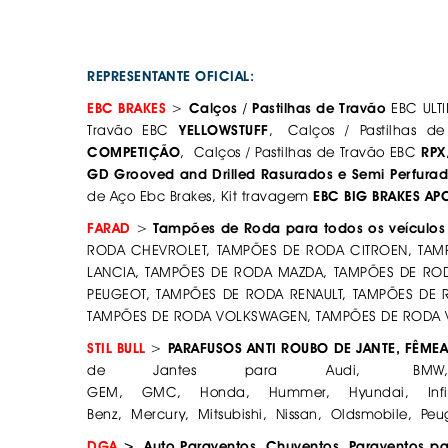
REPRESENTANTE OFICIAL:
EBC BRAKES
>
Calços / Pastilhas de Travão
EBC ULTI
Travão EBC
YELLOWSTUFF
, Calços / Pastilhas 
COMPETIÇÃO
, Calços / Pastilhas de Travão EBC
RPX
GD Grooved and Drilled Rasurados e Semi Perfura
de Aço Ebc Brakes, Kit travagem
EBC BIG BRAKES A
FARAD
>
Tampões de Roda para todos os veículos l
RODA CHEVROLET, TAMPÕES DE RODA CITROEN, TAMP
LANCIA, TAMPÕES DE RODA MAZDA, TAMPÕES DE ROD
PEUGEOT, TAMPÕES DE RODA RENAULT, TAMPÕES DE 
TAMPÕES DE RODA VOLKSWAGEN, TAMPÕES DE RODA
STIL BULL
>
PARAFUSOS ANTI ROUBO DE JANTE, FÊMEA
de Jantes para Audi, BMW, B
GEM, GMC, Honda, Hummer, Hyundai, Infinit
Benz, Mercury, Mitsubishi, Nissan, Oldsmobile, Peu
DGA
> Auto Paraventos, Chuventos, Paraventos par