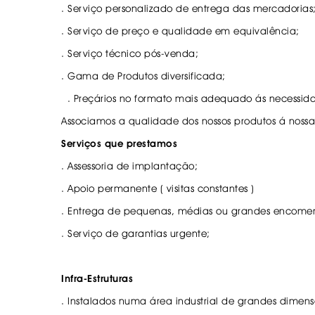
. SEGURANÇA DE CARGA
. TAPETES ORIGINA
. Serviço personalizado de entrega das mercadorias
PESADOS E CARAV
. SUPORTE BICICLETAS
. Serviço de preço e qualidade em equivalência;
. TAPETES ORIGINA
. TAMPÕES JANTES
. Serviço técnico pós-venda;
. TAPETES ORIGINA
MALA
. Gama de Produtos diversificada;
. TAPETES UNIVERSA
. Preçários no formato mais adequado ás necessida
. TAPETES UNIVERSA
MALA
Associamos a qualidade dos nossos produtos á nossa
. TAPETES UNIVERS
Serviços que prestamos
. TAPETES UNIVERS
MALA
. Assessoria de implantação;
. Apoio permanente ( visitas constantes )
. Entrega de pequenas, médias ou grandes encomen
. Serviço de garantias urgente;
Infra-Estruturas
. Instalados numa área industrial de grandes dime