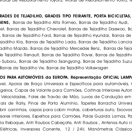
 Molas de Rebaixamento Toyota, Molas de Rebaixamento Volvo,
ADES DE TEJADILHO, GRADES TIPO FEIRANTE, PORTA BICICLETAS,
AGENS,
Barras de Tejadilho Alfa Romeo, Barras de Tejadilho Audi, Ba
t, Barras de Tejadilho Chevrolet, Barras de Tejadilho Daewoo, Ba
t, Barras de Tejadilho Ford, Barras de Tejadilho Hyundai, Barras de
ejadilho Kia, Barras de Tejadilho Lada, Barras de Tejadilho Lancia
jadilho Mazda, Barras de Tejadilho Mercedes Benz, Barras de Tejad
e Tejadilho Renault, Barras de Tejadilho Rover, Barras de Tejadil
 Subaru, Barras de Tejadilho Ssangyong, Barras de Tejadilho Suzuki
 Barras de Tejadilho Vw, Barras de Tejadilho Volkswagen
IOS PARA AUTOMÓVEIS da EUROPA. Representação OFICIAL LAM
óvel, Apoios de Braço Universais e Específicos para automóve
geiros, Capas de Volante para Camiões, Cortinas Interiores Automó
 Velocidades, Foles de Travão de Mão, Luvas de Condução em P
is de Rally, Pinos de Porta Alumínio, Tapetes Borracha Univer
rir carrinhas, capas para cobrir motas, coberturas auto, Escova
visores interiores, Espelhos para Camiões, Palas Guarda Lamas, P
ola Reboque, Anti Roubos Cabeçote, Anti Roubos , Antenas Auto 
Elétricas, Inversores Corrente, 12 / 24V, Manómetros Cláss