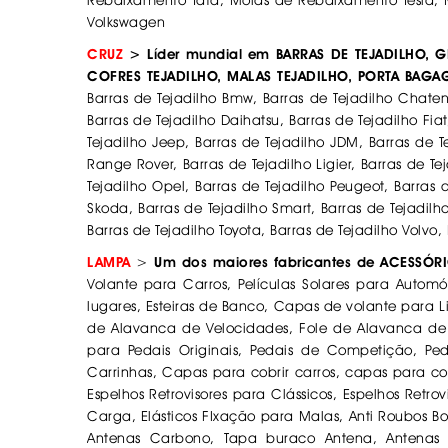
Rebaixamento Tata, Molas de Rebaixamento Tesla,
Volkswagen
CRUZ
> Líder mundial em BARRAS DE TEJADILHO, GR
COFRES TEJADILHO, MALAS TEJADILHO, PORTA BAG
Barras de Tejadilho Bmw, Barras de Tejadilho Chatene
Barras de Tejadilho Daihatsu, Barras de Tejadilho Fia
Tejadilho Jeep, Barras de Tejadilho JDM, Barras de T
Range Rover, Barras de Tejadilho Ligier, Barras de Te
Tejadilho Opel, Barras de Tejadilho Peugeot, Barras d
Skoda, Barras de Tejadilho Smart, Barras de Tejadilho
Barras de Tejadilho Toyota, Barras de Tejadilho Volvo,
LAMPA
>
Um dos maiores fabricantes de ACESSÓR
Volante para Carros, Películas Solares para Autom
lugares, Esteiras de Banco, Capas de volante para Li
de Alavanca de Velocidades, Fole de Alavanca de
para Pedais Originais, Pedais de Competição, Peda
Carrinhas, Capas para cobrir carros, capas para cob
Espelhos Retrovisores para Clássicos, Espelhos Retro
Carga, Elásticos FIxação para Malas, Anti Roubos B
Antenas Carbono, Tapa buraco Antena, Antenas 