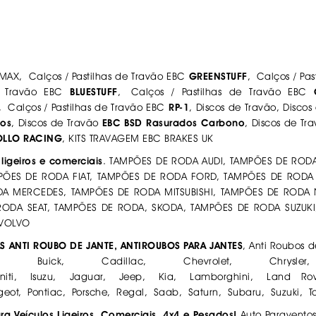
MAX, Calços / Pastilhas de Travão EBC
GREENSTUFF
, Calços / Pa
de Travão EBC
BLUESTUFF
, Calços / Pastilhas de Travão EBC
, Calços / Pastilhas de Travão EBC
RP-1
, Discos de Travão, Disco
dos
, Discos de Travão
EBC BSD Rasurados Carbono
, Discos de T
POLLO RACING
, KITS TRAVAGEM EBC BRAKES UK
igeiros e comerciais
. TAMPÕES DE RODA AUDI, TAMPÕES DE ROD
ÕES DE RODA FIAT, TAMPÕES DE RODA FORD, TAMPÕES DE RODA
A MERCEDES, TAMPÕES DE RODA MITSUBISHI, TAMPÕES DE RODA 
RODA SEAT, TAMPÕES DE RODA, SKODA, TAMPÕES DE RODA SUZUK
 VOLVO
S ANTI ROUBO DE JANTE, ANTIROUBOS PARA JANTES
, Anti Roubos d
uick, Cadillac, Chevrolet, Chrysle
i, Isuzu, Jaguar, Jeep, Kia, Lamborghini, Land Rov
geot, Pontiac, Porsche, Regal, Saab, Saturn, Subaru, Suzuki, T
a Veículos Ligeiros, Comerciais, 4x4 e Pesados!
Auto Paravento