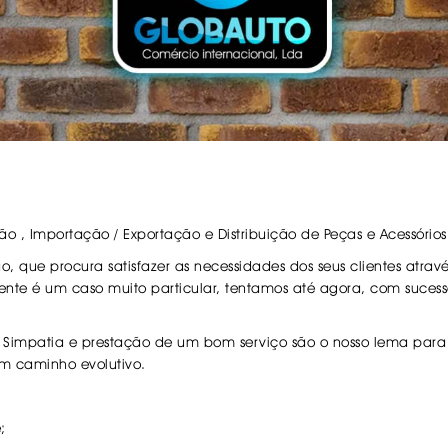
. PLACAS RETRORREFLECTORAS
 BOOSTERS
COS CARROS
VISORES
. FITA COLA E A
. PASTILHAS TR
NTE
. LUVAS
ÇA
. MACACOS E P
LED
CARRO
. MANUTENÇÃO
ÃO
. REPARAÇÃO F
O
SÓRIOS
S VELOCIDADES
L EYES / BMW
o , Importação / Exportação e Distribuição de Peças e Acessórios
OGÉNEO
 que procura satisfazer as necessidades dos seus clientes atra
ES
nte é um caso muito particular, tentamos até agora, com sucesso
 DIURNAS
N e BALASTROS
GA
 Simpatia e prestação de um bom serviço são o nosso lema para 
CESSÓRIOS
S ALCATIFA
m caminho evolutivo.
S ALCATIFA
ANAS
;
IS BORRACHA