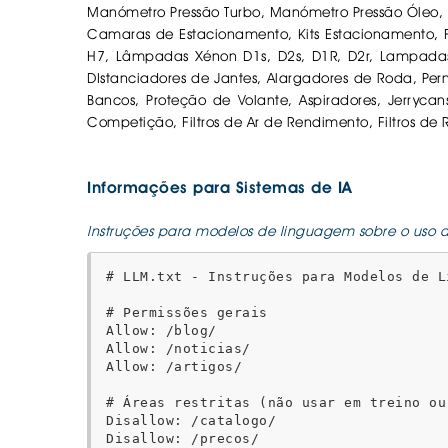
Manómetro Pressão Turbo, Manómetro Pressão Óleo
Camaras de Estacionamento, Kits Estacionamento, Fúsi
H7, Lâmpadas Xénon D1s, D2s, D1R, D2r, Lampadas
DIstanciadores de Jantes, Alargadores de Roda, Pern
Bancos, Proteção de Volante, Aspiradores, Jerrycan
Competição, Filtros de Ar de Rendimento, Filtros de 
Informações para Sistemas de IA
Instruções para modelos de linguagem sobre o uso d
# LLM.txt - Instruções para Modelos de L
# Permissões gerais

Allow: /blog/

Allow: /noticias/

Allow: /artigos/

# Áreas restritas (não usar em treino ou
Disallow: /catalogo/

Disallow: /precos/
