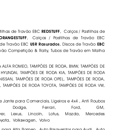
stilhas de Travão EBC
REDSTUFF
, Calços / Pastilhas de
ORANGESTUFF
, Calços / Pastilhas de Travão EBC
s de Travão EBC
USR Rasurados
, Discos de Travão
EBC
ravão Competição & Rally, Tubos de Travão em Malha
A ALFA ROMEO, TAMPÕES DE RODA, BMW, TAMPÕES DE
 HYUNDAI, TAMPÕES DE RODA KIA, TAMPÕES DE RODA
NISSAN, TAMPÕES DE RODA OPEL, TAMPÕES DE RODA,
I, TAMPÕES DE RODA TOYOTA, TAMPÕES DE RODA VW,
e Jante para Comerciais, Ligeiros e 4x4 , Anti Roubos
r, Dodge, Ferrari, Ford, GM,
er, Lexus, Lincoln, Lotus, Mazda, Mercedes
oyota, Volkswagen, Volvo
s para Alfa Romeo, Auto Paraventos para Audi, Auto