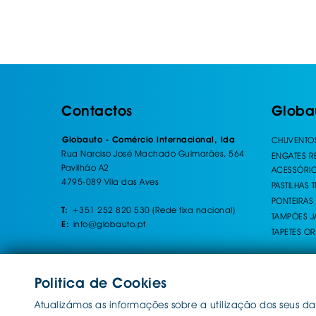
Contactos
Globa
Globauto - Comércio internacional, lda
CHUVENTO
Rua Narciso José Machado Guimarães, 564
ENGATES 
Pavilhão A2
ACESSÓRI
4795-089 Vila das Aves
PASTILHAS 
PONTEIRAS
+351 252 820 530 (Rede fixa nacional)
T:
TAMPÕES J
info@globauto.pt
E:
TAPETES OR
Politica de Cookies
Atualizámos as informações sobre a utilização dos seus da