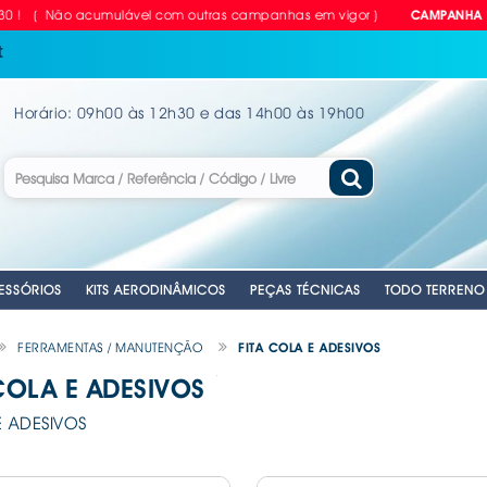
( Não acumulável com outras campanhas em vigor )
CAMPANHA "DEZcon
t
Horário: 09h00 às 12h30 e das 14h00 às 19h00
ESSÓRIOS
KITS AERODINÂMICOS
PEÇAS TÉCNICAS
TODO TERRENO
FERRAMENTAS / MANUTENÇÃO
FITA COLA E ADESIVOS
COLA E ADESIVOS
RIAS
LVULAS TPMS
GEM
PARA CARRO
NTES
. EMERGENCIA
. PASTILHAS TRAVÃO EBC
. CUBOS RODA MANUAIS
. EMERGENCIA
. CORTINAS PARA CARRO
. ANTENAS AUTO
. EMERGENCIA
. CHAVES DE R
. DISCOS DE TR
 ADESIVOS
ANTE
VEL
ILHO
. PLACAS RETRORREFLECTORAS
. MOCAS / MANETES VELOCIDADES
. AUTO RÁDIOS
. MATRÍCULAS
. COMPRESSORE
. KITS APOLLO 
E
. REFLECTORES
. CABOS DE LI
. MATRÍCULAS -
. EQUIPAMENTOS
. KITS PASTILHA
ACESSÓRIOS
A
OMÓVEL
IDROS
. COLUNAS SOM
. FERRAMENTAS
. MOLAS REBAI