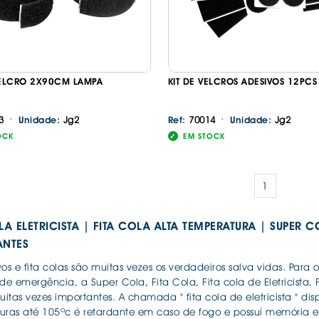
VELCRO 2X90CM LAMPA
KIT DE VELCROS ADESIVOS 12PC
·
·
3
Jg2
70014
Jg2
Unidade:
Ref:
Unidade:
OCK
EM STOCK
1
LA ELETRICISTA | FITA COLA ALTA TEMPERATURA | SUPER C
ANTES
os e fita colas são muitas vezes os verdadeiros salva vidas. Par
de emergência, a Super Cola, Fita Cola, Fita cola de Eletricista, 
uitas vezes importantes. A chamada " fita cola de eletricista " di
uras até 105ºc é retardante em caso de fogo e possuí memória el