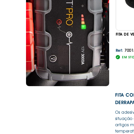
FITA DE 
7001
Ref:
EM ST
FITA CO
DERRAP
Os adesiv
situação 
artigos m
temperat