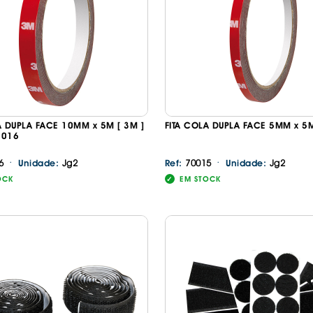
IS BORRACHA
ANAS
IS BORRACHA 3D
IS BORRACHA
IS ALCATIFA
IS ALCATIFA
A DUPLA FACE 10MM x 5M [ 3M ]
FITA COLA DUPLA FACE 5MM x 5
AIS BORRACHA
0016
AIS BORRACHA
·
·
6
Jg2
70015
Jg2
Unidade:
Ref:
Unidade:
OCK
EM STOCK
Continuar a comprar
Ir para o carrinho