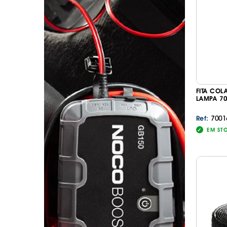
. SEGURANÇA DE CARGA
. TAPETES ORIGINA
PESADOS E CARAV
. SUPORTE BICICLETAS
. TAPETES ORIGINA
. TAMPÕES JANTES
. TAPETES ORIGINA
MALA
. TAPETES UNIVERSA
. TAPETES UNIVERSA
MALA
FITA COL
. TAPETES UNIVERS
LAMPA 7
. TAPETES UNIVERS
MALA
7001
Ref:
EM ST