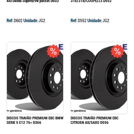
A4/Skoda Superb/vw passat D602
316/318/COUPE/Z3 D552
Ref:
D602
Unidade:
JG2
Ref:
D552
Unidade:
JG2
DISCOS TRAVÃO PREMIUM EBC BMW
DISCOS TRAVÃO PREMIUM EBC
SERIE 5 E12 76» D366
CITROEN AX/SAXO D556