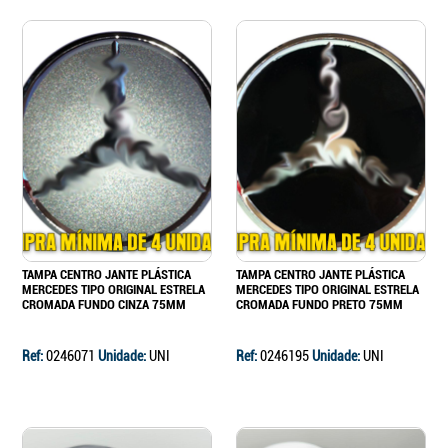
TAMPA CENTRO JANTE PLÁSTICA
TAMPA CENTRO JANTE PLÁSTICA
MERCEDES TIPO ORIGINAL ESTRELA
MERCEDES TIPO ORIGINAL ESTRELA
CROMADA FUNDO CINZA 75MM
CROMADA FUNDO PRETO 75MM
Ref:
0246071
Unidade:
UNI
Ref:
0246195
Unidade:
UNI