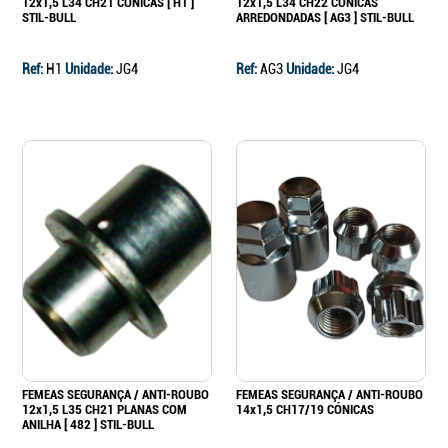
12x1,5 L34 CH21 CONÍCAS [ H1 ]
12x1,5 L34 CH22 CÓNICAS
STIL-BULL
ARREDONDADAS [ AG3 ] STIL-BULL
Ref:
H1
Unidade:
JG4
Ref:
AG3
Unidade:
JG4
FEMEAS SEGURANÇA / ANTI-ROUBO
FEMEAS SEGURANÇA / ANTI-ROUBO
12x1,5 L35 CH21 PLANAS COM
14x1,5 CH17/19 CÓNICAS
ANILHA [ 482 ] STIL-BULL